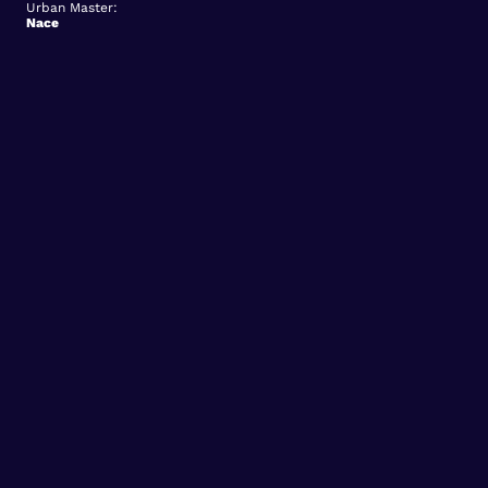
Urban Master:
Nace