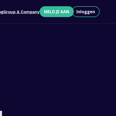
MELD JE AAN
Inloggen
og
Group & Company
u