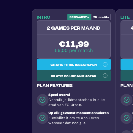
Intro
Lite
BESPAAR
31%
20
credits
2 games
per maand
€11,99
€6,00 per match
Gratis trial inbegrepen
Gratis FC Urban Rugzak
Plan features
Plan
Speel overal
Gebruik je lidmaatschap in elke
stad van FC Urban.
Op elk gewenst moment annuleren
Flexibiliteit om te annuleren
wanneer dat nodig is.