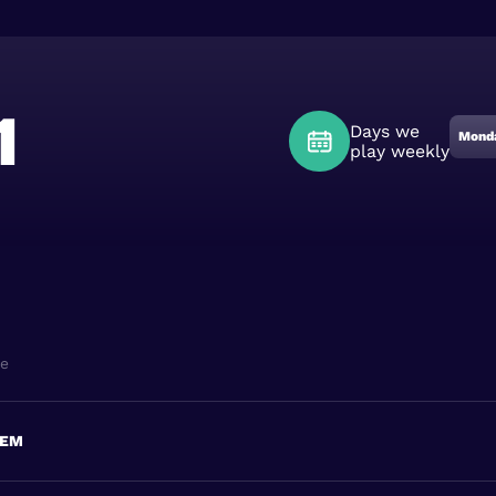
1
Days we
Mond
play weekly
ne
HEM