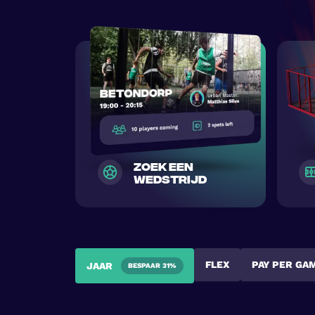
zoek een
wedstrijd
FLEX
PAY PER GA
JAAR
BESPAAR 31%