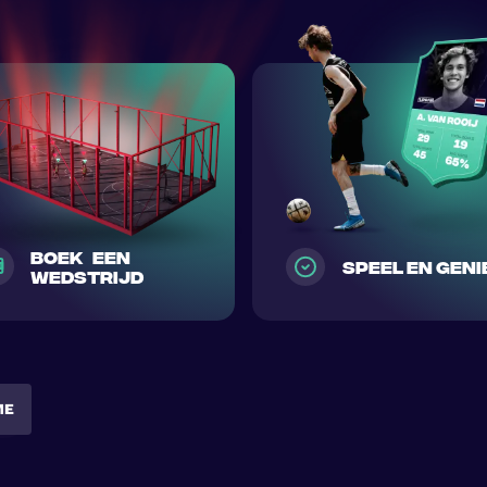
Boek een
speel en geni
wedstrijd
ME