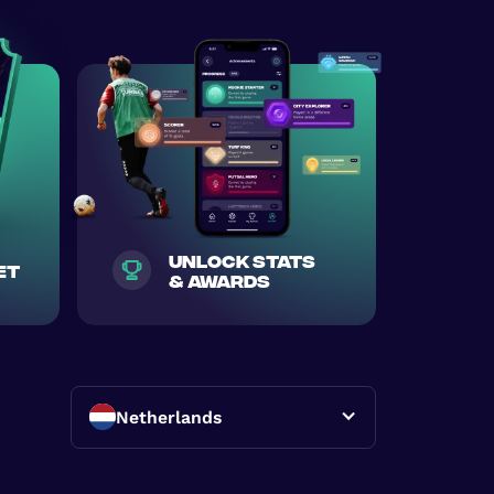
Unlock stats
et
& awards
Netherlands