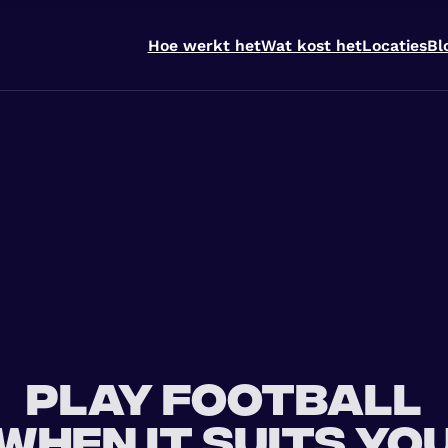
Hoe werkt het
Wat kost het
Locaties
Bl
Play football
when it suits yo