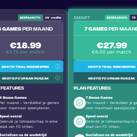
Smart
BESPAAR
27%
40
credits
BESPAAR
26%
70
Meest populair
4 games
per maand
7 games
per maan
€18.99
€27.99
€4.75 per match
€4.00 per match
Gratis trial inbegrepen
Gratis trial inbegrepen
Gratis FC Urban Rugzak
Gratis FC Urban Rugzak
 features
Plan features
4 Bonus Games
7 Bonus Games
Per maand - Verdubbel je games
Per maand - Verdubbel je 
voor maximaal speelplezier.
voor maximaal speelplezier
Speel overal
Speel overal
Gebruik je lidmaatschap in elke
Gebruik je lidmaatschap in 
stad van FC Urban.
stad van FC Urban.
Socializen na de wedstrijd
Socializen na de wedstrijd