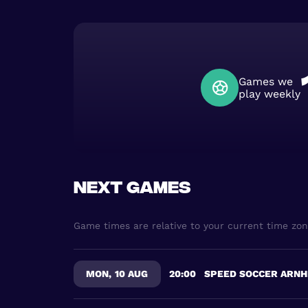
Games we
play weekly
Next games
Game times are relative to your current time zo
MON
,
10 AUG
20:00
SPEED SOCCER ARN