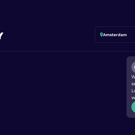
y
Amsterdam
W
s
L
w