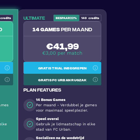
Ultimate
credits
BESPAAR
22%
140
credits
d
14 games
per maand
€41,99
€3,00 per match
Gratis trial inbegrepen
Gratis FC Urban Rugzak
Plan features
14 Bonus Games
games
Per maand - Verdubbel je games
voor maximaal speelplezier.
Speel overal
elke
Gebruik je lidmaatschap in elke
stad van FC Urban.
Socializen na de wedstrijd