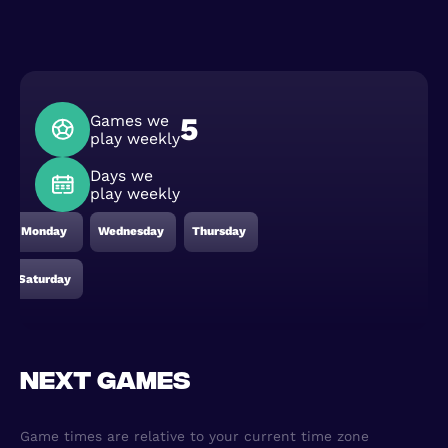
Games we
5
play weekly
Days we
play weekly
Monday
Wednesday
Thursday
Saturday
Next games
Game times are relative to your current time zone