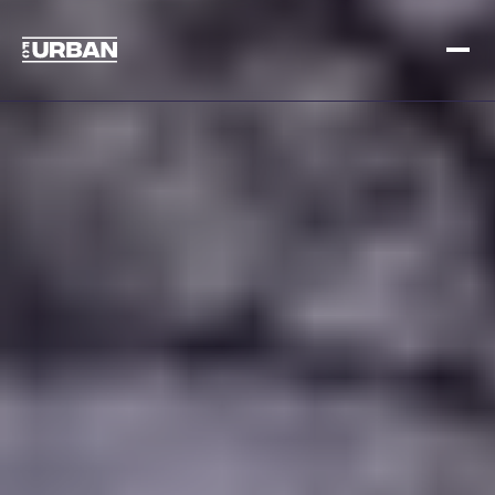
Melde dich an
Loggen Sie sich ein
ZUHAUSE
SO FUNKTIONIERT'S
PREISGESTALTUNG