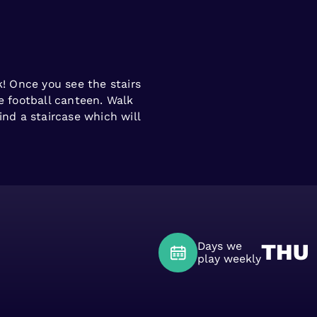
k! Once you see the stairs
e football canteen. Walk
ind a staircase which will
Days we
THU
play weekly