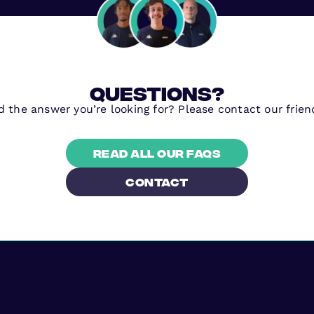
questions?
nd the answer you’re looking for? Please contact our frien
Read all our FAQs
contact