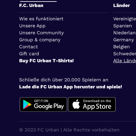
F.C. Urban
Länder
Wie es funktioniert
Vereinigte
Unsere App
Spanien
Unsere Community
Niederla
Group & company
Germany
Contact
Belgien
Gift card
Schwede
Buy FC Urban T-Shirts!
Alle Länd
Schließe dich über 20.000 Spielern an
Lade die FC Urban App herunter und spiele!
© 2023 FC Urban | Alle Rechte vorbehalten