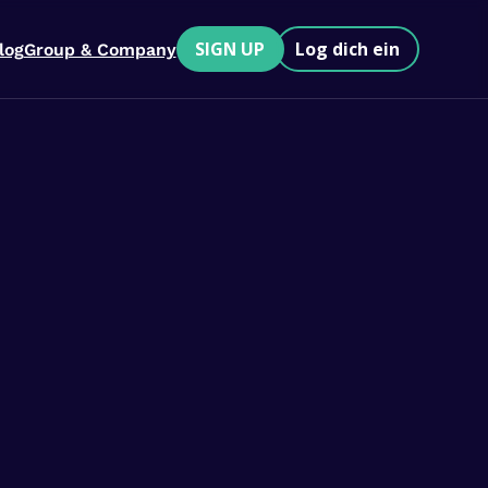
SIGN UP
Log dich ein
log
Group & Company