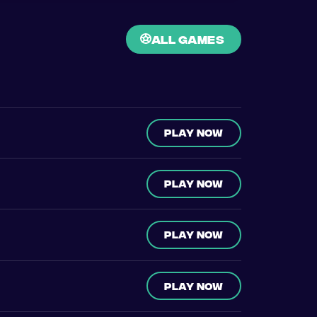
all games
Play now
Play now
Play now
Play now