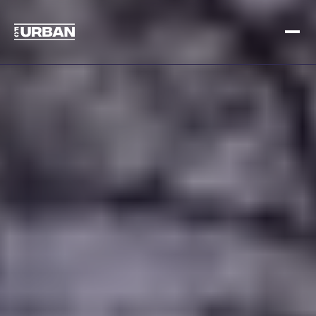
Melde dich an
Loggen Sie sich ein
ZUHAUSE
SO FUNKTIONIERT'S
PREISGESTALTUNG